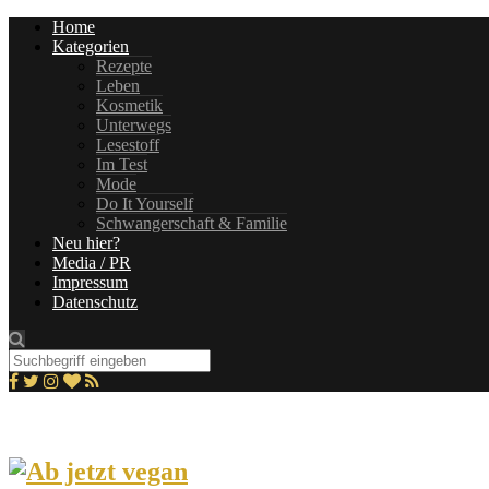
Home
Kategorien
Rezepte
Leben
Kosmetik
Unterwegs
Lesestoff
Im Test
Mode
Do It Yourself
Schwangerschaft & Familie
Neu hier?
Media / PR
Impressum
Datenschutz