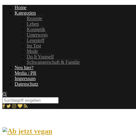
Home
Kategorien
Rezepte
Leben
Kosmetik
Unterwegs
Lesestoff
Im Test
Mode
Do It Yourself
Schwangerschaft & Familie
Neu hier?
Media / PR
Impressum
Datenschutz