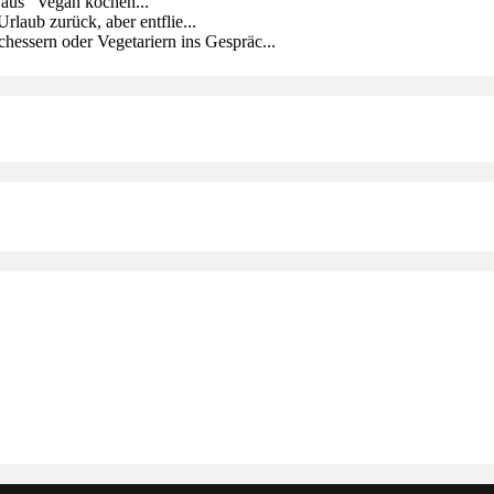
 aus "Vegan kochen...
rlaub zurück, aber entflie...
chessern oder Vegetariern ins Gespräc...