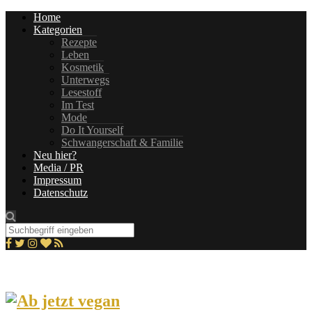
Home
Kategorien
Rezepte
Leben
Kosmetik
Unterwegs
Lesestoff
Im Test
Mode
Do It Yourself
Schwangerschaft & Familie
Neu hier?
Media / PR
Impressum
Datenschutz