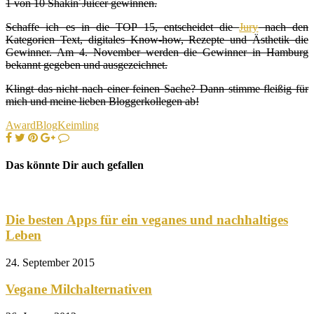
1 von 10 Shakin´Juicer gewinnen.
Schaffe ich es in die TOP 15, entscheidet die
Jury
nach den
Kategorien Text, digitales Know-how, Rezepte und Ästhetik die
Gewinner. Am 4. November werden die Gewinner in Hamburg
bekannt gegeben und ausgezeichnet.
Klingt das nicht nach einer feinen Sache? Dann stimme fleißig für
mich und meine lieben Bloggerkollegen ab!
Award
Blog
Keimling
Das könnte Dir auch gefallen
Die besten Apps für ein veganes und nachhaltiges
Leben
24. September 2015
Vegane Milchalternativen