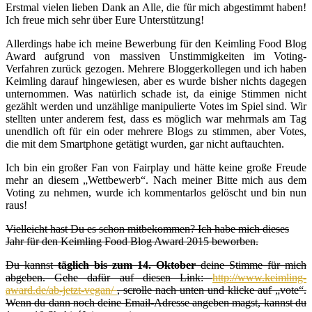
Erstmal vielen lieben Dank an Alle, die für mich abgestimmt haben!
Ich freue mich sehr über Eure Unterstützung!
Allerdings habe ich meine Bewerbung für den Keimling Food Blog
Award aufgrund von massiven Unstimmigkeiten im Voting-
Verfahren zurück gezogen. Mehrere Bloggerkollegen und ich haben
Keimling darauf hingewiesen, aber es wurde bisher nichts dagegen
unternommen. Was natürlich schade ist, da einige Stimmen nicht
gezählt werden und unzählige manipulierte Votes im Spiel sind. Wir
stellten unter anderem fest, dass es möglich war mehrmals am Tag
unendlich oft für ein oder mehrere Blogs zu stimmen, aber Votes,
die mit dem Smartphone getätigt wurden, gar nicht auftauchten.
Ich bin ein großer Fan von Fairplay und hätte keine große Freude
mehr an diesem „Wettbewerb“. Nach meiner Bitte mich aus dem
Voting zu nehmen, wurde ich kommentarlos gelöscht und bin nun
raus!
Vielleicht hast Du es schon mitbekommen? Ich habe mich dieses
Jahr für den Keimling Food Blog Award 2015 beworben.
Du kannst
täglich bis zum 14. Oktober
deine Stimme für mich
abgeben. Gehe dafür auf diesen Link:
http://www.keimling-
award.de/ab-jetzt-vegan/
, scrolle nach unten und klicke auf „vote“.
Wenn du dann noch deine Email-Adresse angeben magst, kannst du