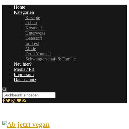
Home
Kategorien
Rezepte
Leben
Kosmetik
Unterwegs
Lesestoff
Im Test
Mode
Do It Yourself
Schwangerschaft & Familie
Neu hier?
Media / PR
Impressum
Datenschutz