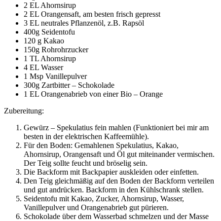
2 EL Ahornsirup
2 EL Orangensaft, am besten frisch gepresst
3 EL neutrales Pflanzenöl, z.B. Rapsöl
400g Seidentofu
120 g Kakao
150g Rohrohrzucker
1 TL Ahornsirup
4 EL Wasser
1 Msp Vanillepulver
300g Zartbitter – Schokolade
1 EL Orangenabrieb von einer Bio – Orange
Zubereitung:
Gewürz – Spekulatius fein mahlen (Funktioniert bei mir am
besten in der elektrischen Kaffeemühle).
Für den Boden: Gemahlenen Spekulatius, Kakao,
Ahornsirup, Orangensaft und Öl gut miteinander vermischen.
Der Teig sollte feucht und bröselig sein.
Die Backform mit Backpapier auskleiden oder einfetten.
Den Teig gleichmäßig auf den Boden der Backform verteilen
und gut andrücken. Backform in den Kühlschrank stellen.
Seidentofu mit Kakao, Zucker, Ahornsirup, Wasser,
Vanillepulver und Orangenabrieb gut pürieren.
Schokolade über dem Wasserbad schmelzen und der Masse