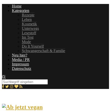
Home
Kategorien
Rezepte
Leben
Kosmetik
Unterwegs
Lesestoff
Im Test
Mode
Do It Yourself
Schwangerschaft & Familie
Neu hier?
Media / PR
Impressum
Datenschutz