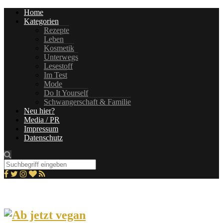
Home
Kategorien
Rezepte
Leben
Kosmetik
Unterwegs
Lesestoff
Im Test
Mode
Do It Yourself
Schwangerschaft & Familie
Neu hier?
Media / PR
Impressum
Datenschutz